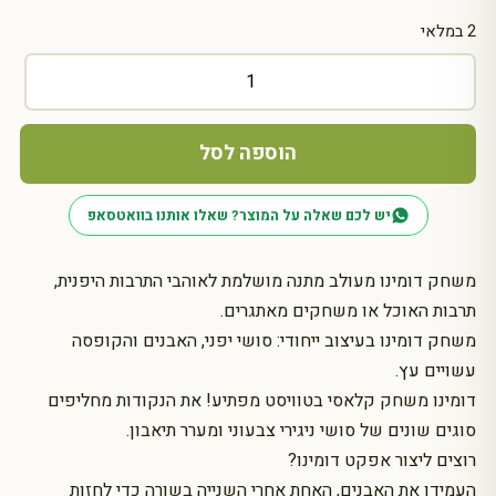
2 במלאי
כמות
של
דומינו
סושי
הוספה לסל
יפני
Domigiri
יש לכם שאלה על המוצר? שאלו אותנו בוואטסאפ
משחק דומינו מעולב מתנה מושלמת לאוהבי התרבות היפנית,
תרבות האוכל או משחקים מאתגרים.
משחק דומינו בעיצוב ייחודי: סושי יפני, האבנים והקופסה
עשויים עץ.
דומינו משחק קלאסי בטוויסט מפתיע! את הנקודות מחליפים
סוגים שונים של סושי ניגירי צבעוני ומערר תיאבון.
רוצים ליצור אפקט דומינו?
העמידו את האבנים, האחת אחרי השנייה בשורה כדי לחזות