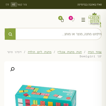
נארז באהבה בבנימינה
צור קשר
EN
HE
0
0
♡
☰
עמוד הבית
/
חנות מתנות אונליין
/
מתנות ליום הולדת
/ דומינו סושי
יפני Domigiri