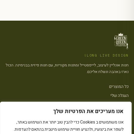
LONG LIVE DESIGN!
חנות אונליין לעיצוב, לייפסטייל ומתנות מקוריות, עם חנות פיזית בבנימינה. הכול
נארז באהבה ונשלח אליכם.
כל המוצרים
העגלה שלי
צרו קשר
אנו מעריכים את הפרטיות שלך
פתח סרגל
אנו משתמשים ב Cookies כדי להבין טוב יותר את השימוש באתר,
הצהרת נגישות
·
מדיניות פרטיות
·
מדיניות העוגיות (״Cookies״)
·
תקנון האתר
לשפר את ביצועיו, ולהציע חוויית שימוש מיטבית בהתאם להעדפות.
© 2026 Green Queen · כל הזכויות שמורות
Instagram
המחירים כוללים מע״מ