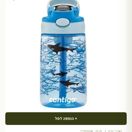
+ הוספה לסל
גאדג'טים | חנות אקססוריז