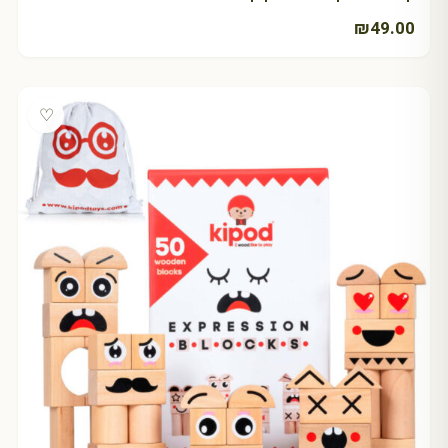
₪
49.00
♡