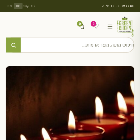
נארז באהבה בבנימינה
צור קשר
EN
HE
0
0
♡
☰