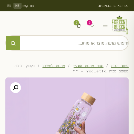
נארז באהבה בבנימינה
צור קשר
EN
HE
0
0
♡
☰
עמוד הבית
/
חנות מתנות אונליין
/
מתנות למשרד
/ בקבוק זכוכית
מעוצב מבית Yooletta – ורוד