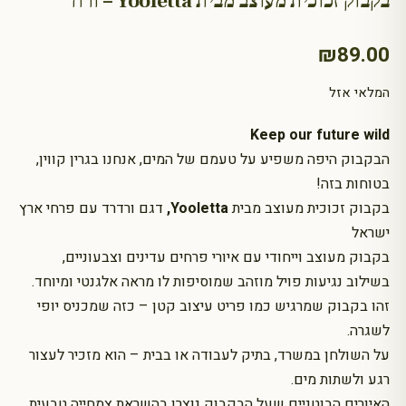
בקבוק זכוכית מעוצב מבית Yooletta – ורוד
₪
89.00
המלאי אזל
Keep our future wild
הבקבוק היפה משפיע על טעמם של המים, אנחנו בגרין קווין,
בטוחות בזה!
בקבוק זכוכית מעוצב מבית
Yooletta,
דגם ורדרד עם פרחי ארץ
ישראל
בקבוק מעוצב וייחודי עם איורי פרחים עדינים וצבעוניים,
בשילוב נגיעות פויל מוזהב שמוסיפות לו מראה אלגנטי ומיוחד.
זהו בקבוק שמרגיש כמו פריט עיצוב קטן – כזה שמכניס יופי
לשגרה.
על השולחן במשרד, בתיק לעבודה או בבית – הוא מזכיר לעצור
רגע ולשתות מים.
האיורים הבוטניים שעל הבקבוק נוצרו בהשראת צמחייה טבעית