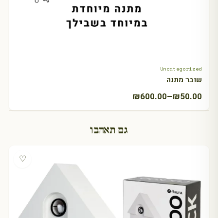
Uncategorized
+ Select amount
שובר מתנה
טווח
₪
600.00
–
₪
50.00
מחירים:
גם תאהבו
עד
♡