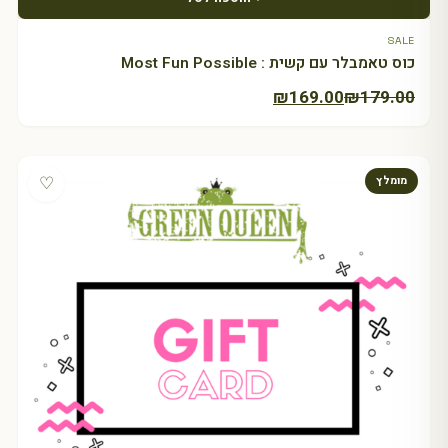
SALE
כוס טאמבלר עם קשית : Most Fun Possible
המחיר
המחיר
₪
169.00
₪
179.00
הנוכחי
המקורי
היה:
הוא:
₪179.00.
₪169.00.
♡
מומלץ