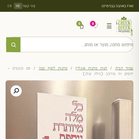
נארז באהבה בבנימינה
צור קשר
EN
HE
0
0
♡
☰
עמוד הבית
/
חנות מתנות אונליין
/
מתנות לסוף שנה
/ סט מגנטים –
יחסים זה מורכב (הלה שלג)