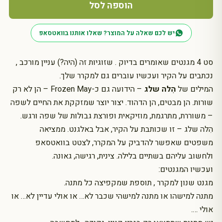
מגנטים
הוספה לסל
-
יחסים
יש לכם שאלה על המוצר? שאלו אותנו בוואטסאפ
זה
מורכב
(הלה
סט 4 מגנטים שאומרים בדיוק . שזוגיות זה (היה?) עניין מורכב ,
שלג)
נכתבים על הקיר ועכשיו עוברים גם למקרר שלך.
המילים של
הִלה שלג
– הידועה גם כ-Frozen May – הן לא רק
שורות. הן מבטים, הן הדהוד. יצור יוצר שמזקקת את החיים לשפה
– משוררת, מתרגמת, מוזיקאית ופורצת גבולות של שפה ורגש.
הִלה שלג – זו שכותבת על הקיר, אבל באלגנט. ממציאה
משפטים שאפשר להדביק על המקרר, לצטט בוואטסאפ
ולחשוב עליהם בשתיים בלילה. צינית, רגישה, גאונה.
ועכשיו המגנטים:
מגנט שנון למקרר , תוספת שמקפיצה כל מתנה.
מתנה למישהו או מתנה למישהי שכבר לא… או אולי עדיין לא… או
אולי ….