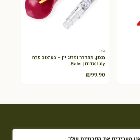
בית
+ הוספה לסל
מצנן, מחדרר ומוזג יין – בעיצוב פרח
Lily אדום | Balvi
₪
99.90
נו מעריכים את הפרטיות שלך