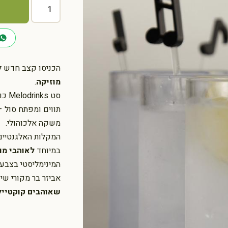
כמות
של
מקלות
ערבוב
תווים
לקוקטייל
הכניסו קצב חדש
מוזיקה
.
תווים ומפתח סול –
משקה אלכוהולי.
המקלות האלגנטיים 
במיוחד
לאוהבי מוז
המינימליסטי בצבע
אביזר בר מקורי שי
שאוהבים קוקטיילי