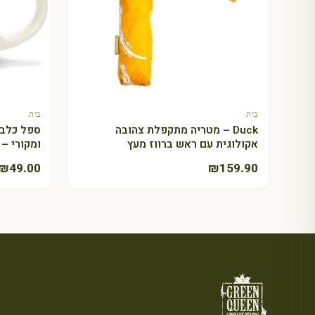
Uncategorized
+ Select amount
שובר מתנה
טווח
₪
600.00
–
₪
50.00
בית
בית
מחירים:
+ הוספה לסל
Duck – מטריה מתקפלת צהובה
ספל כלב 
אקולוגית עם ראש ברווז מעץ
ומקורי – 350 מ"ל
עד
₪
49.00
₪
159.90