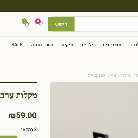
0
0
♡
חיפוש
גבר
מוצרי נייר
ילדים
תיקים
שובר מתנה
SALE
 ערבוב תווים לקוקטייל
מקלות ערבו
₪
59.00
2 במלאי