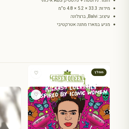
חומר: נירוסטה + פלסטיק ABS איכותי
מידות: 33.3 × 5.2 × 4.8 ס”מ
עיצוב: Balvi, ברצלונה
מגיע במארז מתנה אטרקטיבי
♡
מומלץ
♡