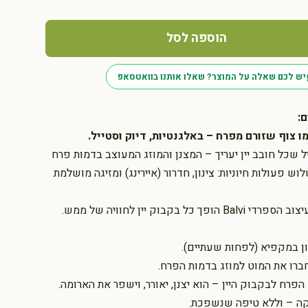
הוספה לסל
יש לכם שאלה על המוצר? שאלו אותנו בוואטסאפ
:
ו צוף שזורם מפרח – באלגנטיות, דיוק וסטייל.
ל שכל חובב יין יעריך – המצנן והמוזג המעוצב בדמות פרח
 פעולות חיוניות: צינון, חדרור (איירינג) ומזיגה מושלמת
 כל בקבוק יין לחוויה של ממש.
ן במקפיא (לפחות שעתיים).
ברו את המוט למוזג בדמות הפרח.
הפרח לבקבוק היין – הוא יצנן, יאורר, וישפר את הארומה.
לקה – וללא טיפה שנשפכת.