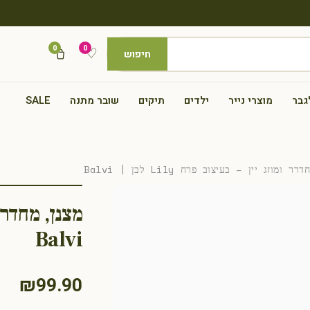
0
0
♡
חיפוש
גבר
מוצרי נייר
ילדים
תיקים
שובר מתנה
SALE
וזג יין – בעיצוב פרח Lily לבן | Balvi
Balvi
₪
99.90