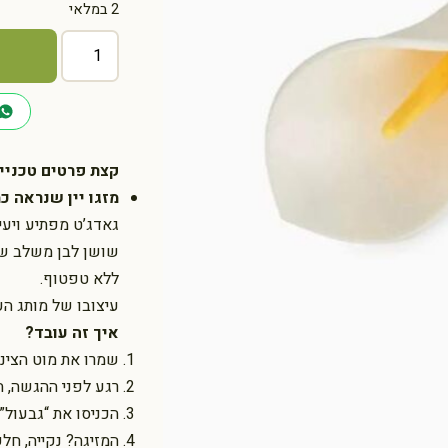
2 במלאי
כמות
של
מצנן,
מחדרר
ומוזג
יין
קצת פרטים טכניים
–
מזגו יין שנראה כמ
בעיצוב
גאדג’ט מפתיע ויעי
פרח
שושן לבן משלב שלוש
Lily
ללא טפטוף.
לבן
|
עיצובו של מותג העיצוב הספרדי Balvi הופך
Balvi
איך זה עובד?
שמרו את מוט הצינו
רגע לפני ההגשה, ח
הכניסו את “גבעול” 
המזיגה? נקייה, ח