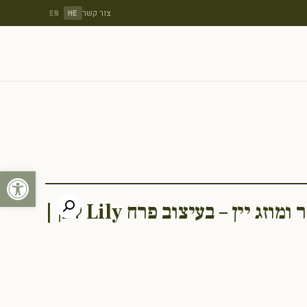
צור קשר
EN
HE
פתח סרגל
מצנן, מחדרר ומוזג יין – בעיצוב פרח Lily לבן |