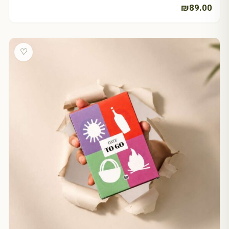
₪
89.00
♡