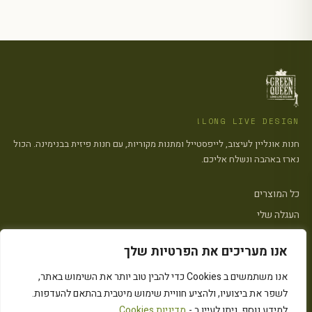
LONG LIVE DESIGN!
חנות אונליין לעיצוב, לייפסטייל ומתנות מקוריות, עם חנות פיזית בבנימינה. הכול
נארז באהבה ונשלח אליכם.
כל המוצרים
העגלה שלי
צרו קשר
אנו מעריכים את הפרטיות שלך
פתח סרגל
אנו משתמשים ב Cookies כדי להבין טוב יותר את השימוש באתר,
הצהרת נגישות
·
מדיניות פרטיות
·
מדיניות העוגיות (״Cookies״)
·
תקנון האתר
לשפר את ביצועיו, ולהציע חוויית שימוש מיטבית בהתאם להעדפות.
© 2026 Green Queen · כל הזכויות שמורות
Instagram
המחירים כוללים מע״מ
למידע נוסף, ניתן לעיין ב -
מדיניות Cookies