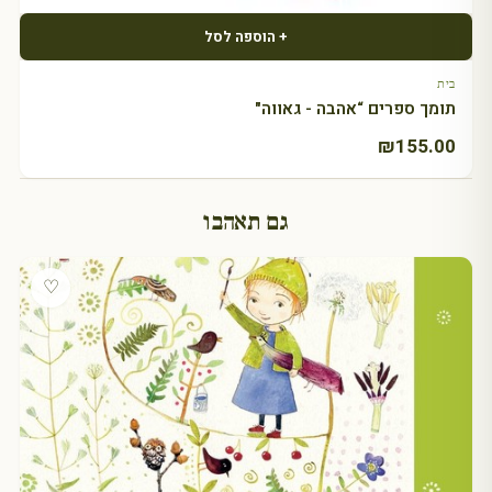
+ הוספה לסל
בית
תומך ספרים “אהבה - גאווה"
₪
155.00
גם תאהבו
♡