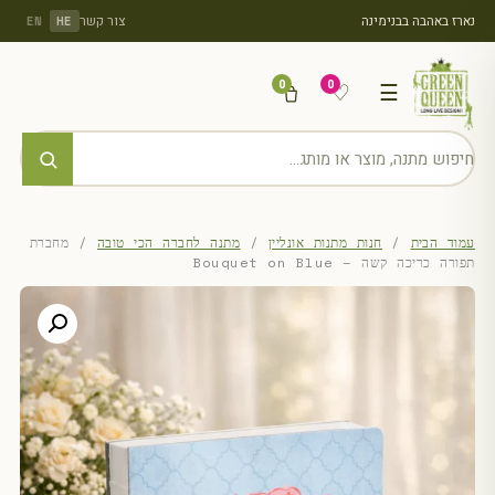
נארז באהבה בבנימינה
צור קשר
EN
HE
0
0
♡
☰
עמוד הבית
/
חנות מתנות אונליין
/
מתנה לחברה הכי טובה
/ מחברת
תפורה כריכה קשה – Bouquet on Blue