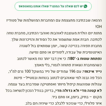
קשה
יש לכם שאלה על המוצר? שאלו אותנו בוואטסאפ
-
Bouquet
on
ההנאה שבכתיבה מתעצמת עם המחברות המושלמות של סטודיו
Blue
OH!
מתנת יום הולדת מעוצבת לאוהבות ואוהבי הכתיבה, מחברת נוחה
לכתיבה. חברת אמת שתשמור את כל הסודות והזיכרונות שלך.
מחברת תפורה בכריכה קשה , יומן שמתאים בול לשגרה
האינטנסיבית של עבודה, לימודים או סתם נסיעה.
נפתחת שטוח ב-180°:
כי אין דבר יותר נוח מאשר לכתוב
כשהמחברת נשארת פתוחה לגמרי, בלי מאמץ.
נייר איכותי:
עם 196 עמודים של נייר במשקל 100 גרם למ”ר,
הכל פה נבנה למי שאוהבים לכתוב בנוחות ובסטייל– פינות
עגולות שמונעות קיפול מיותר ואסתטיקה שמדברת בעד עצמה.
לא קטנה מדי ולא גדולה מדי,
בדיוק בגודל הנכון לנשיאה בכל
מקום – בתיק, ביומן, או סתם ביד.
איור פלורלי, כדי שנזכור ללבלב כדי שיהיה חם בלב.