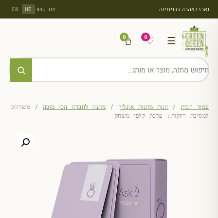
נארז באהבה בבנימינה
צור קשר
EN
HE
0
0
♡
☰
עמוד הבית
/
חנות מתנות אונליין
/
מתנה לחברה הכי טובה
/ משחקים
למסיבת רווקות: ערכת קלפי משחק