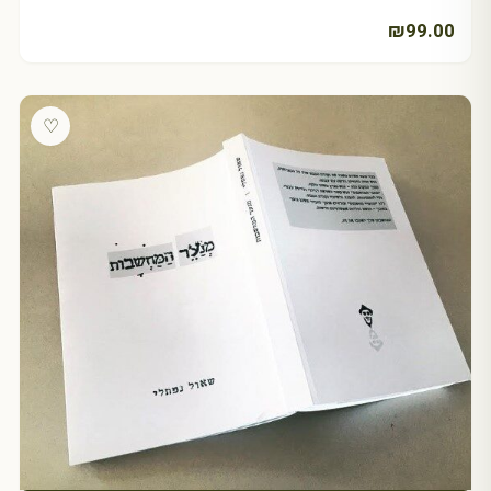
₪
99.00
♡