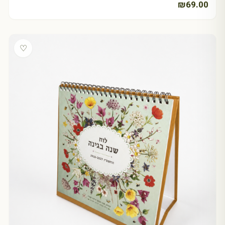
₪
69.00
♡