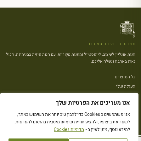
LONG LIVE DESIGN!
חנות אונליין לעיצוב, לייפסטייל ומתנות מקוריות, עם חנות פיזית בבנימינה. הכול
נארז באהבה ונשלח אליכם.
כל המוצרים
העגלה שלי
צרו קשר
אנו מעריכים את הפרטיות שלך
פתח סרגל
אנו משתמשים ב Cookies כדי להבין טוב יותר את השימוש באתר,
הצהרת נגישות
·
מדיניות פרטיות
·
מדיניות העוגיות (״Cookies״)
·
תקנון האתר
לשפר את ביצועיו, ולהציע חוויית שימוש מיטבית בהתאם להעדפות.
© 2026 Green Queen · כל הזכויות שמורות
Instagram
המחירים כוללים מע״מ
למידע נוסף, ניתן לעיין ב -
מדיניות Cookies